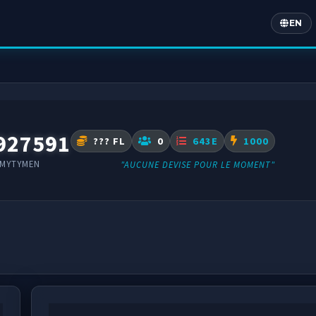
EN
Englis
927591
??? FL
0
643E
1000
RMYTYMEN
"AUCUNE DEVISE POUR LE MOMENT"