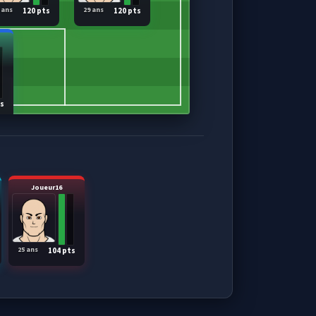
 ans
29 ans
120 pts
120 pts
ts
Joueur16
25 ans
104 pts