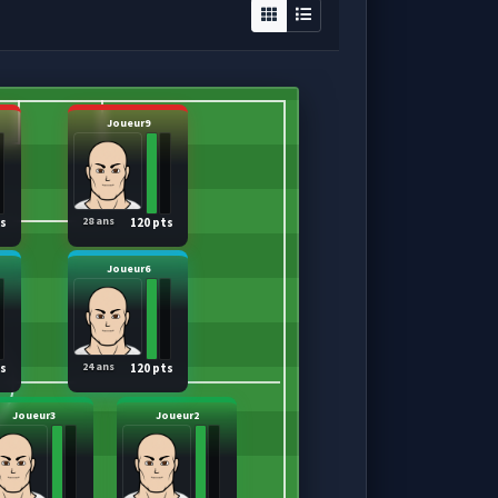
Joueur9
28 ans
ts
120 pts
Joueur6
24 ans
ts
120 pts
Joueur3
Joueur2