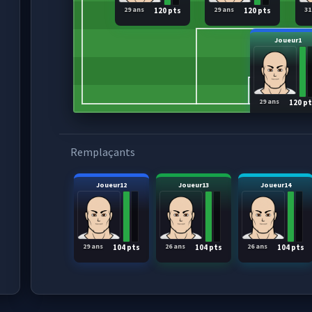
29 ans
29 ans
31
120 pts
120 pts
Joueur1
29 ans
120 p
Remplaçants
Joueur12
Joueur13
Joueur14
29 ans
26 ans
26 ans
104 pts
104 pts
104 pts