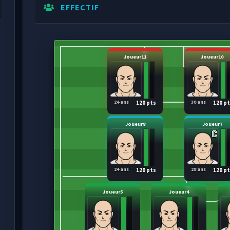
EFFECTIF
Joueur11
Joueur10
24 ans
30 ans
120 pts
120 p
Joueur8
Joueur7
24 ans
28 ans
120 pts
120 p
Joueur5
Joueur4