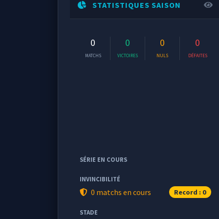
STATISTIQUES SAISON
0
0
0
0
MATCHS
VICTOIRES
NULS
DÉFAITES
SÉRIE EN COURS
INVINCIBILITÉ
0 matchs en cours
Record : 0
STADE